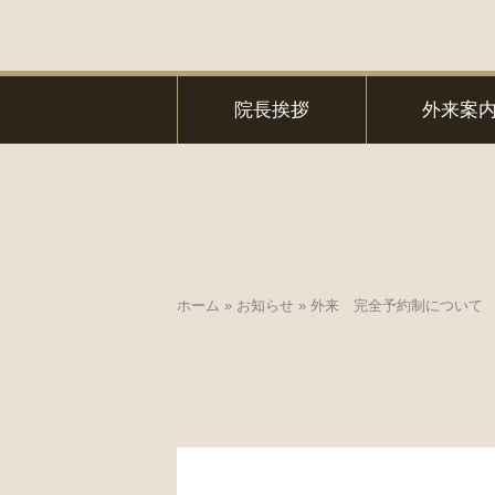
院長挨拶
外来案
ホーム
»
お知らせ
»
外来 完全予約制について