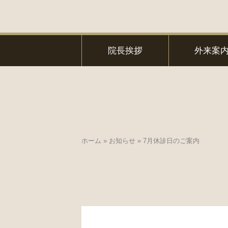
院長挨拶
外来案
ホーム
»
お知らせ
»
7月休診日のご案内